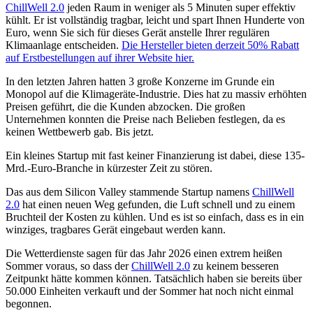
ChillWell 2.0
jeden Raum in weniger als 5 Minuten super effektiv
kühlt. Er ist vollständig tragbar, leicht und spart Ihnen Hunderte von
Euro, wenn Sie sich für dieses Gerät anstelle Ihrer regulären
Klimaanlage entscheiden.
Die Hersteller bieten derzeit 50% Rabatt
auf Erstbestellungen auf ihrer Website hier.
In den letzten Jahren hatten 3 große Konzerne im Grunde ein
Monopol auf die Klimageräte-Industrie. Dies hat zu massiv erhöhten
Preisen geführt, die die Kunden abzocken. Die großen
Unternehmen konnten die Preise nach Belieben festlegen, da es
keinen Wettbewerb gab. Bis jetzt.
Ein kleines Startup mit fast keiner Finanzierung ist dabei, diese 135-
Mrd.-Euro-Branche in kürzester Zeit zu stören.
Das aus dem Silicon Valley stammende Startup namens
ChillWell
2.0
hat einen neuen Weg gefunden, die Luft schnell und zu einem
Bruchteil der Kosten zu kühlen. Und es ist so einfach, dass es in ein
winziges, tragbares Gerät eingebaut werden kann.
Die Wetterdienste sagen für das Jahr 2026 einen extrem heißen
Sommer voraus, so dass der
ChillWell 2.0
zu keinem besseren
Zeitpunkt hätte kommen können. Tatsächlich haben sie bereits über
50.000 Einheiten verkauft und der Sommer hat noch nicht einmal
begonnen.